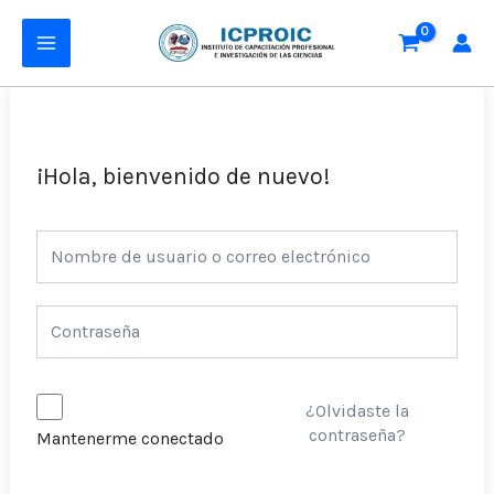
Ir
MAIN
al
MENU
contenido
¡Hola, bienvenido de nuevo!
¿Olvidaste la
contraseña?
Mantenerme conectado