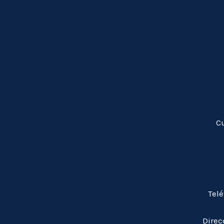
C
Tel
Direc