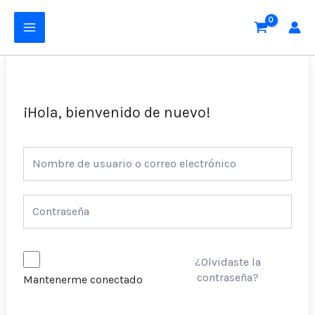
Ir
MAIN
al
MENU
contenido
¡Hola, bienvenido de nuevo!
¿Olvidaste la
contraseña?
Mantenerme conectado