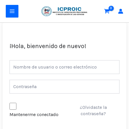
Ir
MAIN
al
MENU
contenido
¡Hola, bienvenido de nuevo!
¿Olvidaste la
contraseña?
Mantenerme conectado