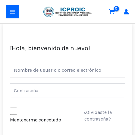
Ir
MAIN
al
MENU
contenido
¡Hola, bienvenido de nuevo!
¿Olvidaste la
contraseña?
Mantenerme conectado