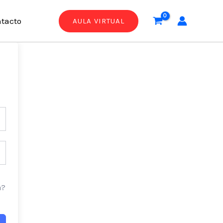
tacto
AULA VIRTUAL
a?