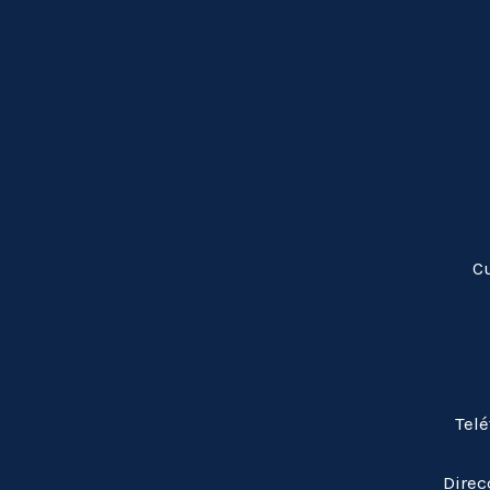
C
Tel
Direc