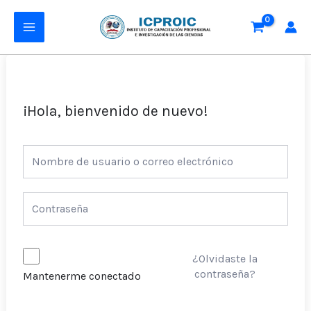
Ir
MAIN
al
MENU
contenido
¡Hola, bienvenido de nuevo!
¿Olvidaste la
contraseña?
Mantenerme conectado