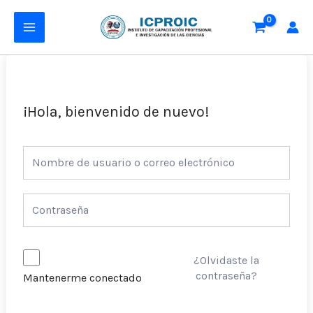
Ir
MAIN
al
MENU
contenido
¡Hola, bienvenido de nuevo!
¿Olvidaste la
contraseña?
Mantenerme conectado