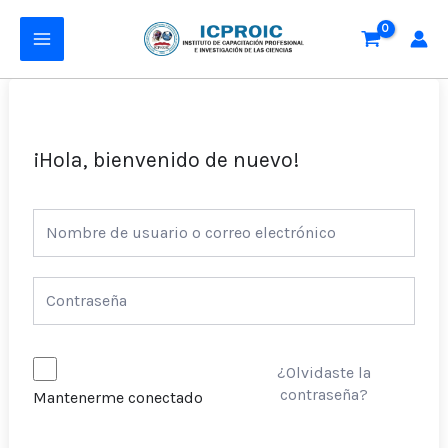
Ir
MAIN
al
MENU
contenido
¡Hola, bienvenido de nuevo!
¿Olvidaste la
contraseña?
Mantenerme conectado