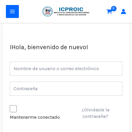
Ir
MAIN
al
MENU
contenido
¡Hola, bienvenido de nuevo!
¿Olvidaste la
contraseña?
Mantenerme conectado