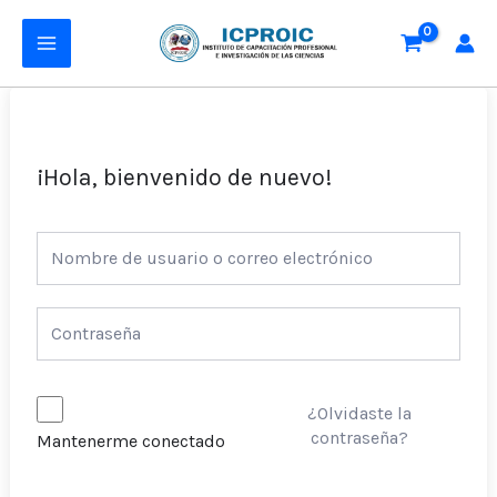
Ir
MAIN
al
MENU
contenido
¡Hola, bienvenido de nuevo!
¿Olvidaste la
contraseña?
Mantenerme conectado