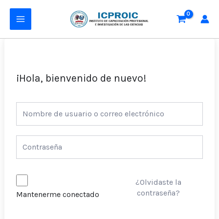
Ir
MAIN
al
MENU
contenido
¡Hola, bienvenido de nuevo!
¿Olvidaste la
contraseña?
Mantenerme conectado