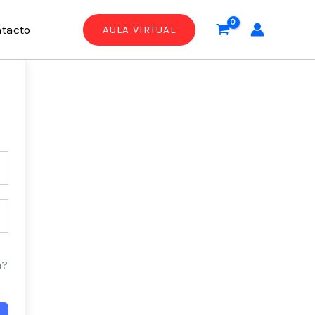
tacto
AULA VIRTUAL
a?