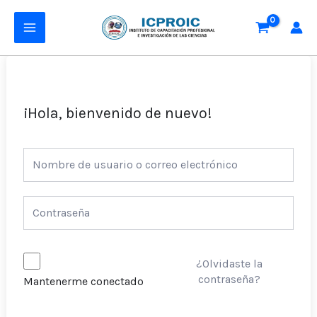
Ir
MAIN
al
MENU
contenido
¡Hola, bienvenido de nuevo!
¿Olvidaste la
contraseña?
Mantenerme conectado